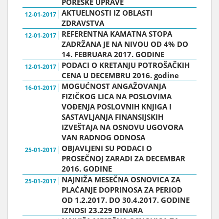
PORESKE UPRAVE
AKTUELNOSTI IZ OBLASTI
12-01-2017
ZDRAVSTVA
REFERENTNA KAMATNA STOPA
12-01-2017
ZADRŽANA JE NA NIVOU OD 4% DO
14. FEBRUARA 2017. GODINE
PODACI O KRETANJU POTROŠAČKIH
12-01-2017
CENA U DECEMBRU 2016. godine
MOGUĆNOST ANGAŽOVANJA
16-01-2017
FIZIČKOG LICA NA POSLOVIMA
VOĐENJA POSLOVNIH KNJIGA I
SASTAVLJANJA FINANSIJSKIH
IZVEŠTAJA NA OSNOVU UGOVORA
VAN RADNOG ODNOSA
OBJAVLJENI SU PODACI O
25-01-2017
PROSEČNOJ ZARADI ZA DECEMBAR
2016. GODINE
NAJNIŽA MESEČNA OSNOVICA ZA
25-01-2017
PLAĆANJE DOPRINOSA ZA PERIOD
OD 1.2.2017. DO 30.4.2017. GODINE
IZNOSI 23.229 DINARA