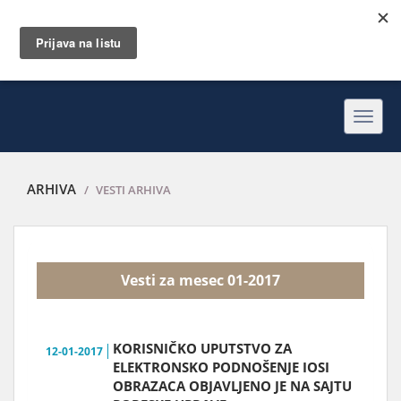
Toggl
navig
ARHIVA
VESTI ARHIVA
Vesti za mesec 01-2017
KORISNIČKO UPUTSTVO ZA
12-01-2017
ELEKTRONSKO PODNOŠENJE IOSI
OBRAZACA OBJAVLJENO JE NA SAJTU