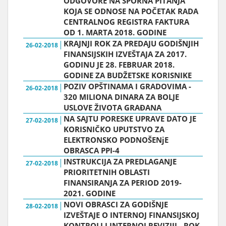
ODGOVORE NA SPORNA PITANJA
KOJA SE ODNOSE NA POČETAK RADA
CENTRALNOG REGISTRA FAKTURA
OD 1. MARTA 2018. GODINE
KRAJNJI ROK ZA PREDAJU GODIŠNJIH
26-02-2018
FINANSIJSKIH IZVEŠTAJA ZA 2017.
GODINU JE 28. FEBRUAR 2018.
GODINE ZA BUDŽETSKE KORISNIKE
POZIV OPŠTINAMA I GRADOVIMA -
26-02-2018
320 MILIONA DINARA ZA BOLJE
USLOVE ŽIVOTA GRAĐANA
NA SAJTU PORESKE UPRAVE DATO JE
27-02-2018
KORISNIČKO UPUTSTVO ZA
ELEKTRONSKO PODNOŠENјE
OBRASCA PPI-4
INSTRUKCIJA ZA PREDLAGANJE
27-02-2018
PRIORITETNIH OBLASTI
FINANSIRANJA ZA PERIOD 2019-
2021. GODINE
NOVI OBRASCI ZA GODIŠNJE
28-02-2018
IZVEŠTAJE O INTERNOJ FINANSIJSKOJ
KONTROLI I INTERNOJ REVIZIJI - ROK