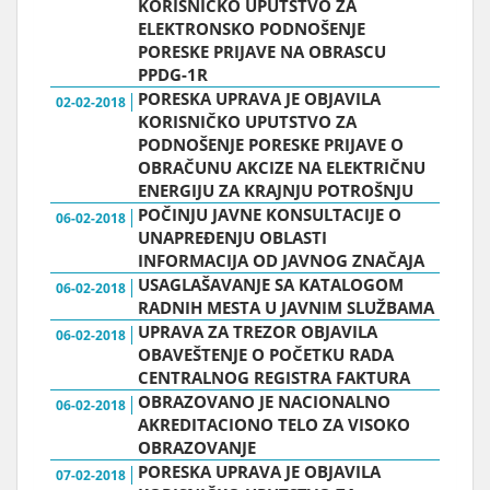
KORISNIČKO UPUTSTVO ZA
ELEKTRONSKO PODNOŠENJE
PORESKE PRIJAVE NA OBRASCU
PPDG-1R
PORESKA UPRAVA JE OBJAVILA
02-02-2018
KORISNIČKO UPUTSTVO ZA
PODNOŠENJE PORESKE PRIJAVE O
OBRAČUNU AKCIZE NA ELEKTRIČNU
ENERGIJU ZA KRAJNJU POTROŠNJU
POČINJU JAVNE KONSULTACIJE O
06-02-2018
UNAPREĐENJU OBLASTI
INFORMACIJA OD JAVNOG ZNAČAJA
USAGLAŠAVANJE SA KATALOGOM
06-02-2018
RADNIH MESTA U JAVNIM SLUŽBAMA
UPRAVA ZA TREZOR OBJAVILA
06-02-2018
OBAVEŠTENJE O POČETKU RADA
CENTRALNOG REGISTRA FAKTURA
OBRAZOVANO JE NACIONALNO
06-02-2018
AKREDITACIONO TELO ZA VISOKO
OBRAZOVANJE
PORESKA UPRAVA JE OBJAVILA
07-02-2018