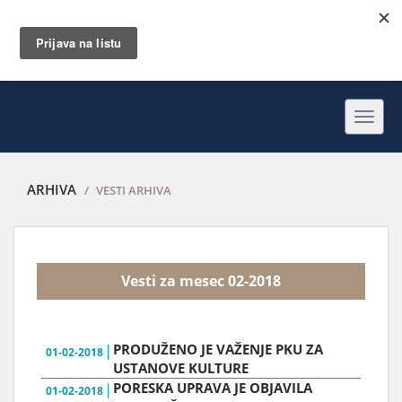
Toggl
navig
ARHIVA
VESTI ARHIVA
Vesti za mesec 02-2018
PRODUŽENO JE VAŽENJE PKU ZA
01-02-2018
USTANOVE KULTURE
PORESKA UPRAVA JE OBJAVILA
01-02-2018