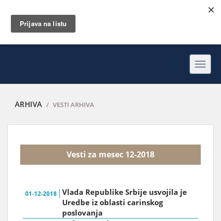
Toggl
navig
ARHIVA
VESTI ARHIVA
Vesti za mesec 12-2018
Vlada Republike Srbije usvojila je
01-12-2018
Uredbe iz oblasti carinskog
poslovanja