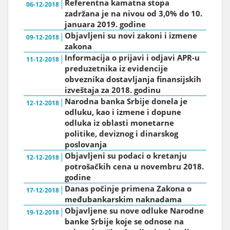
Referentna kamatna stopa
06-12-2018
zadržana je na nivou od 3,0% do 10.
januara 2019. godine
Objavljeni su novi zakoni i izmene
09-12-2018
zakona
Informacija o prijavi i odjavi APR-u
11-12-2018
preduzetnika iz evidencije
obveznika dostavljanja finansijskih
izveštaja za 2018. godinu
Narodna banka Srbije donela je
12-12-2018
odluku, kao i izmene i dopune
odluka iz oblasti monetarne
politike, deviznog i dinarskog
poslovanja
Objavljeni su podaci o kretanju
12-12-2018
potrošačkih cena u novembru 2018.
godine
Danas počinje primena Zakona o
17-12-2018
međubankarskim naknadama
Objavljene su nove odluke Narodne
19-12-2018
banke Srbije koje se odnose na