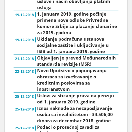
uslove i način obavljanja platnih
usluga
1. januara 2019. godine počinje
19-12-2018
primena nove odluke Privredne
komore Srbije za plaćanje članarine
za 2019. godinu
Ukidanje podračuna ustanova
19-12-2018
socijalne zaštite i uključivanje u
ISIB od 1. januara 2019. godine
Objavljen je prevod Međunarodnih
21-12-2018
standarda revizije (MSR)
Novo Uputstvo o popunjavanju
22-12-2018
obrazaca za izveštavanje o
kreditnim poslovima sa
inostranstvom
Uslovi za sticanje prava na penziju
25-12-2018
od 1. januara 2019. godine
Iznos naknade za nezapošljavanje
25-12-2018
osoba sa invaliditetom - 34.506,00
dinara za decembar 2018. godine
Podaci o prosečnoj zaradi za
25-12-2018